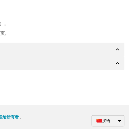
e）。
主页。
expand_less
expand_less
PA 银行的详细信息，如果需要，还可以提供 Paypal 或
会根据要求收到一份额外的购买合同。
发给所有者
。
汉语