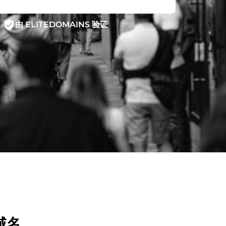
verified_user
由 ELITEDOMAINS 验证
域名