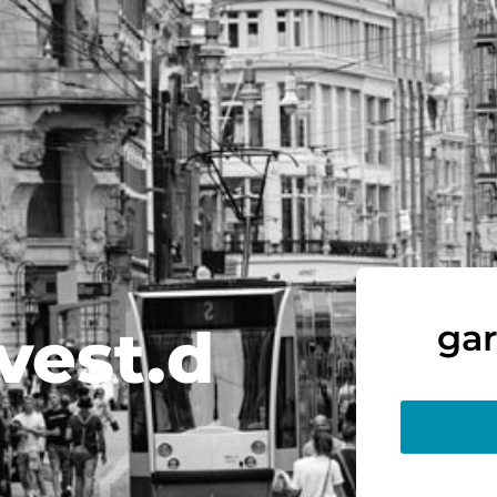
vest.d
gar