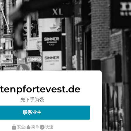
tenpfortevest.de
先下手为强
联系业主
lock
thumb_up_alt
watch_later
安全
简单
快速