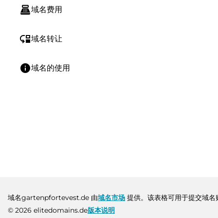
point_of_sale
域名费用
move_down
域名转让
info
域名的使用
域名gartenpfortevest.de 由
域名市场
提供。该表格可用于提交域名
© 2026 elitedomains.de
版本说明