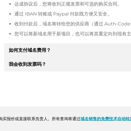
达成协议后，您将收到正规发票和可选的购买合同。
通过 IBAN 转账或 Paypal 付款既方便又安全。
收到付款后，域名将转给您的供应商（通过 Auth-Cod
您可以将新域名用于新项目，也可以将其重定向到现有
如何支付域名费用？
我会收到发票吗？
达成协议后，房东将通知您付款细节。房主随后会向您提供 SE
其他付款方式。
是的，卖方会向您寄送正规发票。如果购买价格较高，您还
转账时请务必注明域名和发票号码。
购买报价或直接联系负责人。所有查询将通过
域名销售的免费技术自动转